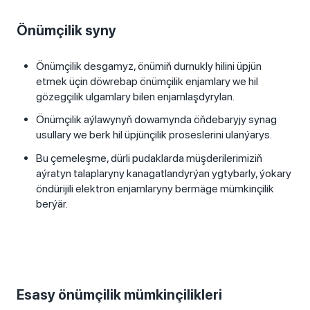
Önümçilik syny
Önümçilik desgamyz, önümiň durnukly hilini üpjün
etmek üçin döwrebap önümçilik enjamlary we hil
gözegçilik ulgamlary bilen enjamlaşdyrylan.
Önümçilik aýlawynyň dowamynda öňdebaryjy synag
usullary we berk hil üpjünçilik proseslerini ulanýarys.
Bu çemeleşme, dürli pudaklarda müşderilerimiziň
aýratyn talaplaryny kanagatlandyrýan ygtybarly, ýokary
öndürijili elektron enjamlaryny bermäge mümkinçilik
berýär.
Esasy önümçilik mümkinçilikleri