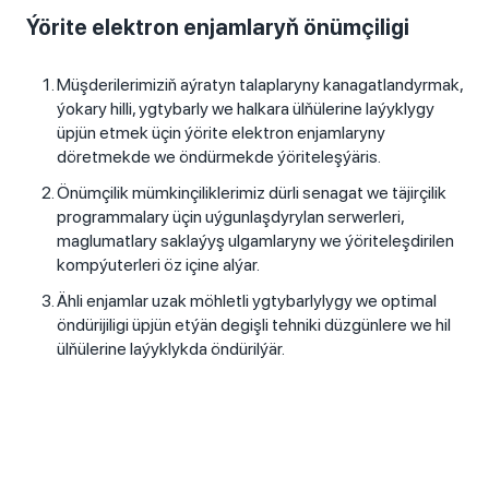
Ýörite elektron enjamlaryň önümçiligi
Müşderilerimiziň aýratyn talaplaryny kanagatlandyrmak,
ýokary hilli, ygtybarly we halkara ülňülerine laýyklygy
üpjün etmek üçin ýörite elektron enjamlaryny
döretmekde we öndürmekde ýöriteleşýäris.
Önümçilik mümkinçiliklerimiz dürli senagat we täjirçilik
programmalary üçin uýgunlaşdyrylan serwerleri,
maglumatlary saklaýyş ulgamlaryny we ýöriteleşdirilen
kompýuterleri öz içine alýar.
Ähli enjamlar uzak möhletli ygtybarlylygy we optimal
öndürijiligi üpjün etýän degişli tehniki düzgünlere we hil
ülňülerine laýyklykda öndürilýär.