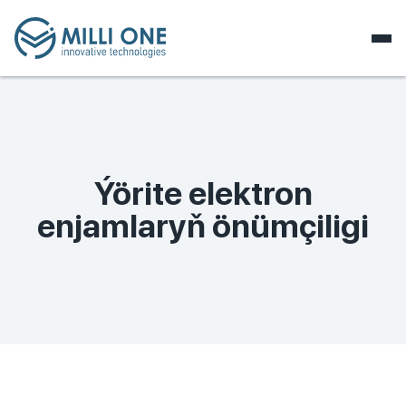
Ýörite elektron
enjamlaryň önümçiligi